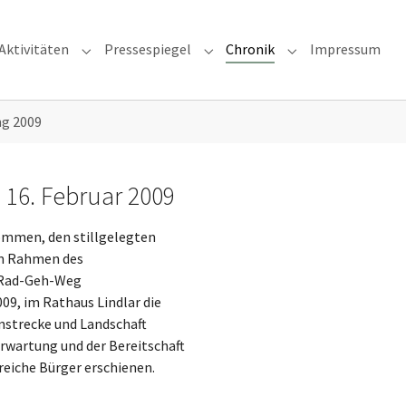
Aktivitäten
Pressespiegel
Chronik
Impressum
Submenu for "Aktivitäten"
Submenu for "Pressespiegel"
Submenu for "Chro
g 2009
6. Februar 2009
ommen, den stillgelegten
m Rahmen des
 Rad-Geh-Weg
09, im Rathaus Lindlar die
nstrecke und Landschaft
 Erwartung und der Bereitschaft
eiche Bürger erschienen.