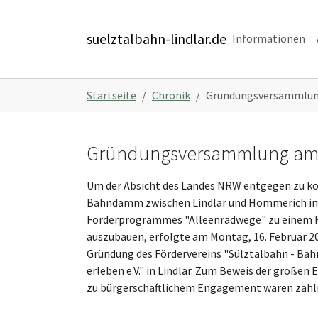
Skip to main content
Skip to page footer
suelztalbahn-lindlar.de
Informationen
You are here:
Startseite
Chronik
Gründungsversammlun
Gründungsversammlung am 1
Um der Absicht des Landes NRW entgegen zu k
Bahndamm zwischen Lindlar und Hommerich i
Förderprogrammes "Alleenradwege" zu einem
auszubauen, erfolgte am Montag, 16. Februar 20
Gründung des Fördervereins "Sülztalbahn - Bah
erleben e.V." in Lindlar. Zum Beweis der großen
zu bürgerschaftlichem Engagement waren zahlr